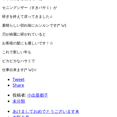
セニングシザー（すきバサミ）が
研ぎを終えて戻ってきました♫
素晴らしい切れ味にルンルンです(* ‘ω’)
刃が綺麗に研がれていると
お客様の髪にも優しいです！☆
これで新しい年も
ピカピカなハサミで
仕事出来ます(* ‘ω’)☆
Tweet
Share
投稿者:
小出亜都子
未分類
あけましておめでとうございます🎍