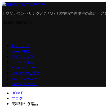
丁寧なカウンセリングとこだわりの技術で再現性の高いヘア
TEL
093-663-9966
トップ
Top
サロン
Salon
スタッフ
Staff
スタイル
Style
メニュー
Menu
ご予約
Reservation
リクルート
Recruit
アクセス
Access
HOME
ブログ
美容師の必需品