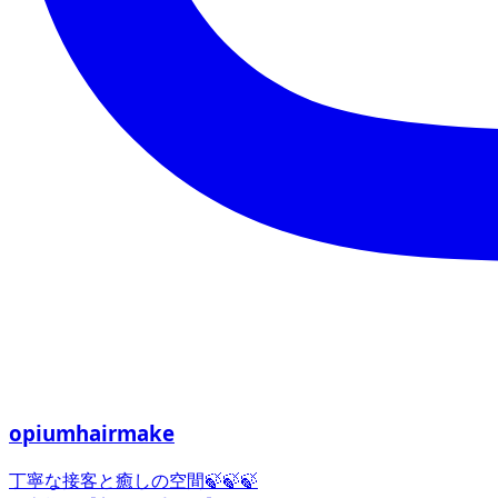
opiumhairmake
丁寧な接客と癒しの空間🍃🍃🍃