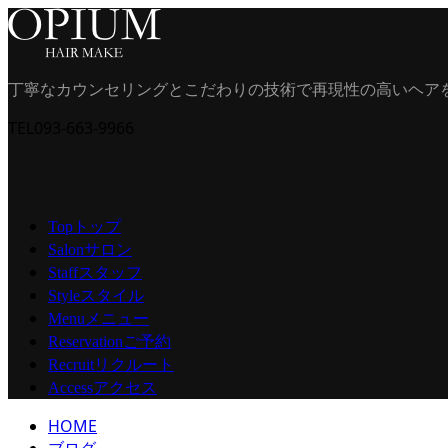
丁寧なカウンセリングとこだわりの技術で再現性の高いヘア
TEL
093-663-9966
トップ
Top
サロン
Salon
スタッフ
Staff
スタイル
Style
メニュー
Menu
ご予約
Reservation
リクルート
Recruit
アクセス
Access
HOME