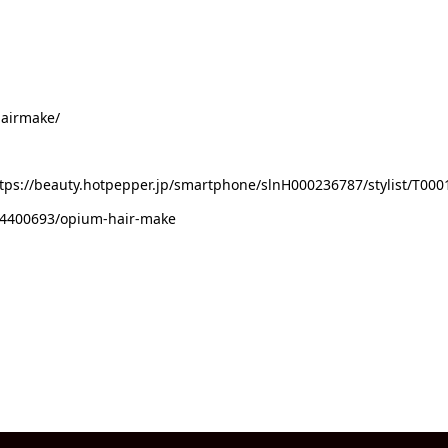
airmake/
otpepper.jp/smartphone/slnH000236787/stylist/T0001
400693/opium-hair-make