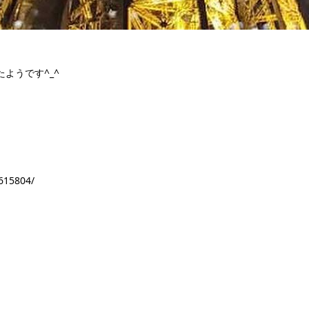
ようです^_^
615804/