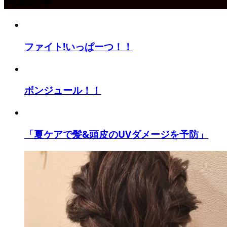
関連記事
ファイト!いっぱーつ！！
ボンジュール！！
「夏ケアで髪&頭皮のUVダメージを予防」