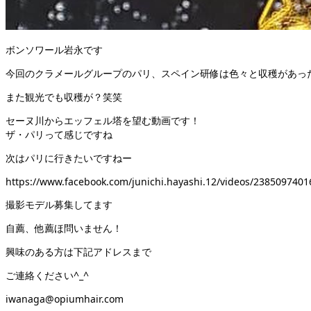
ボンソワール岩永です
今回のクラメールグループのパリ、スペイン研修は色々と収穫があった
また観光でも収穫が？笑笑
セーヌ川からエッフェル塔を望む動画です！
ザ・パリって感じですね
次はパリに行きたいですねー
https://www.facebook.com/junichi.hayashi.12/videos/2385097401
撮影モデル募集してます
自薦、他薦ほ問いません！
興味のある方は下記アドレスまで
ご連絡ください^_^
iwanaga@opiumhair.com