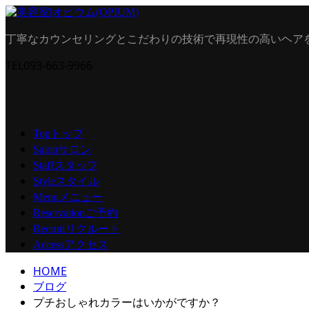
丁寧なカウンセリングとこだわりの技術で再現性の高いヘア
TEL
093-663-9966
トップ
Top
サロン
Salon
スタッフ
Staff
スタイル
Style
メニュー
Menu
ご予約
Reservation
リクルート
Recruit
アクセス
Access
HOME
ブログ
プチおしゃれカラーはいかがですか？