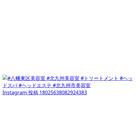
Instagram 投稿 18025638082924383