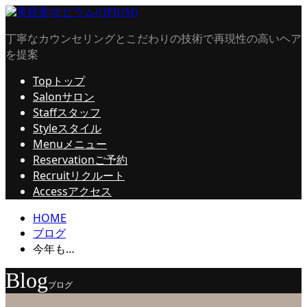
丁寧なカウンセリングとこだわりの技術で再現性の高いヘア
を提案
Top
トップ
Salon
サロン
Staff
スタッフ
Style
スタイル
Menu
メニュー
Reservation
ご予約
Recruit
リクルート
Access
アクセス
HOME
ブログ
今年も…
Blog
ブログ