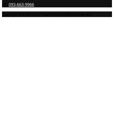
TEL
093-663-9966
Copyright © 美容室|オピウム(OPIUM) All Rights Reserved.