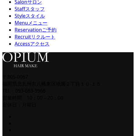
Salon
サロン
Staff
スタッフ
Style
スタイル
Menu
メニュー
Reservation
ご予約
Recruit
リクルート
Access
アクセス
〒805-0067
福岡県北九州市八幡東区祇園２丁目１０-１５
TEL：093-663-9966
営業時間 10：00～20：00
定休日：月曜日