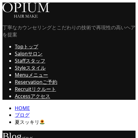
丁寧なカウンセリングとこだわりの技術で再現性の高いヘア
を提案
Top
トップ
Salon
サロン
Staff
スタッフ
Style
スタイル
Menu
メニュー
Reservation
ご予約
Recruit
リクルート
Access
アクセス
HOME
ブログ
夏スッキリ
Blog