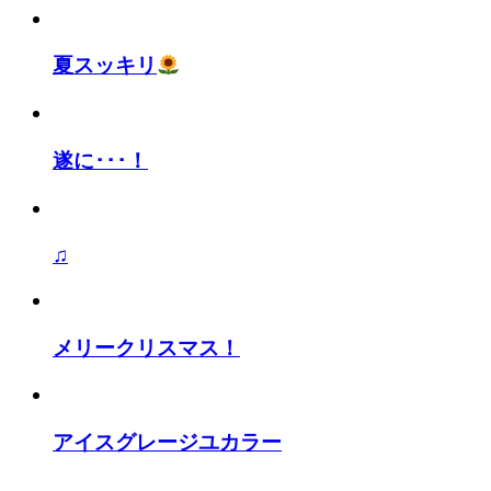
夏スッキリ
遂に･･･！
♫
メリークリスマス！
アイスグレージユカラー