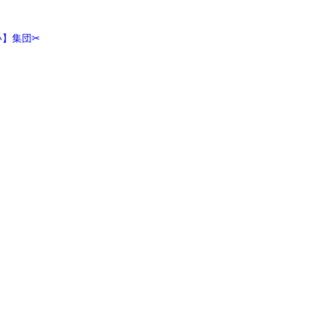
】集団✂︎