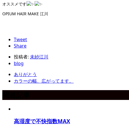
オススメです
OPIUM HAIR MAKE 江川
Tweet
Share
投稿者:
未紗江川
blog
ありがとう
カラーの幅、広がってます。
関連記事
高湿度で不快指数MAX