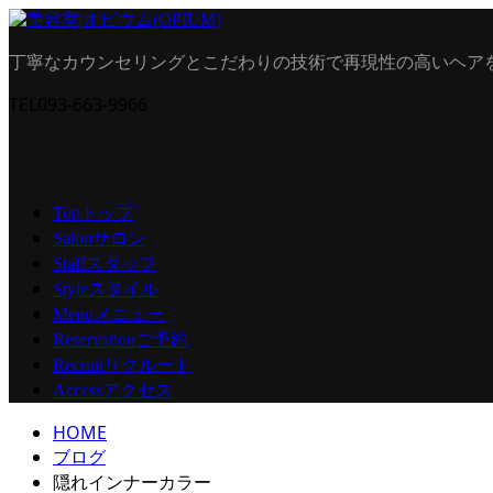
丁寧なカウンセリングとこだわりの技術で再現性の高いヘア
TEL
093-663-9966
トップ
Top
サロン
Salon
スタッフ
Staff
スタイル
Style
メニュー
Menu
ご予約
Reservation
リクルート
Recruit
アクセス
Access
HOME
ブログ
隠れインナーカラー