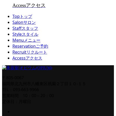
Access
アクセス
Top
トップ
Salon
サロン
Staff
スタッフ
Style
スタイル
Menu
メニュー
Reservation
ご予約
Recruit
リクルート
Access
アクセス
〒805-0067
福岡県北九州市八幡東区祇園２丁目１０-１５
TEL：093-663-9966
営業時間 10：00～20：00
定休日：月曜日