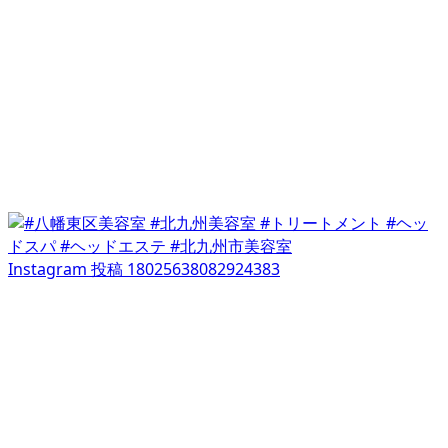
Instagram 投稿 18025638082924383