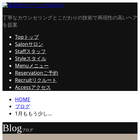
丁寧なカウンセリングとこだわりの技術で再現性の高いヘア
を提案
Top
トップ
Salon
サロン
Staff
スタッフ
Style
スタイル
Menu
メニュー
Reservation
ご予約
Recruit
リクルート
Access
アクセス
HOME
ブログ
1月ももう少し…
Blog
ブログ