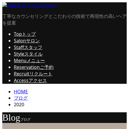
丁寧なカウンセリングとこだわりの技術で再現性の高いヘア
を提案
Top
トップ
Salon
サロン
Staff
スタッフ
Style
スタイル
Menu
メニュー
Reservation
ご予約
Recruit
リクルート
Access
アクセス
HOME
ブログ
2020
Blog
ブログ