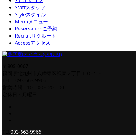
Salon
サロン
Staff
スタッフ
Style
スタイル
Menu
メニュー
Reservation
ご予約
Recruit
リクルート
Access
アクセス
〒805-0067
福岡県北九州市八幡東区祇園２丁目１０-１５
TEL：093-663-9966
営業時間 10：00～20：00
定休日：月曜日
TEL
093-663-9966